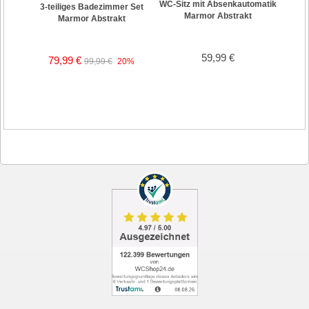
WC-Sitz mit Absenkautomatik
3-teiliges Badezimmer Set
Stö
Marmor Abstrakt
Marmor Abstrakt
59,99 €
79,99 €
99,99 €
20%