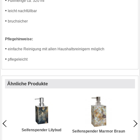
•
Füllmenge ca. 320 ml
•
leicht nachfüllbar
•
bruchsicher
Pflegehinweise:
•
einfache Reinigung mit allen Haushaltsreinigern möglich
•
pflegeleicht
Ähnliche Produkte
Seifenspender Lilybud
Seifenspender Marmor Braun
Se