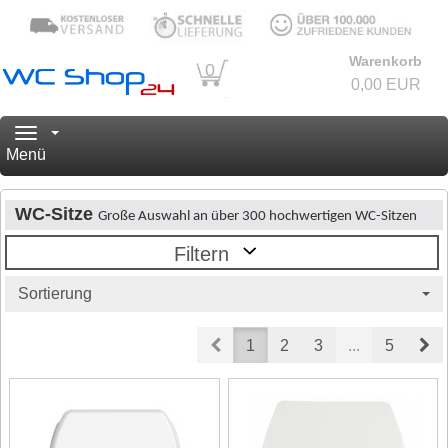
Warenkorb
0
0,00 EUR
Navigation
Menü
WC-Sitze
Große Auswahl an über 300 hochwertigen WC-Sitzen
Filtern
Sortierung
Prev
Ne
1
2
3
...
5