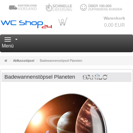
Warenkorb
0
0,00 EUR
Navigation
Menü
Startseite
Abflussstöpsel
Badewannenstöpsel Planeten
Badewannenstöpsel Planeten