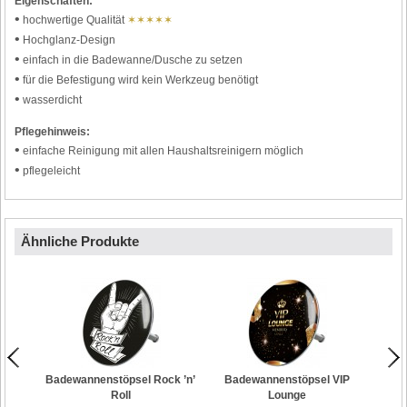
Eigenschaften:
•
hochwertige Qualität
✶✶✶✶✶
•
Hochglanz-Design
•
einfach in die Badewanne/Dusche zu setzen
•
für die Befestigung wird kein Werkzeug benötigt
•
wasserdicht
Pflegehinweis:
•
einfache Reinigung mit allen Haushaltsreinigern möglich
•
pflegeleicht
Ähnliche Produkte
Badewannenstöpsel Rock ’n’
Badewannenstöpsel VIP
Badew
Roll
Lounge