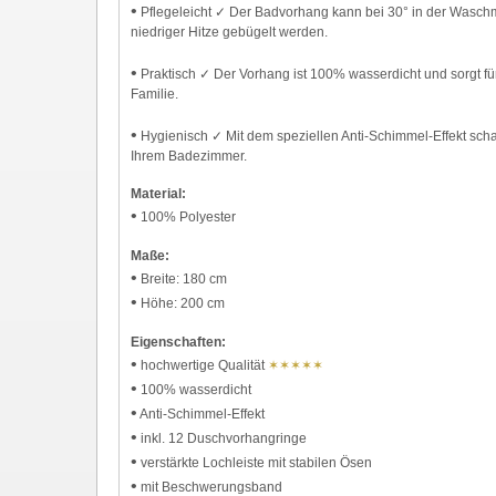
•
Pflegeleicht ✓ Der Badvorhang kann bei 30° in der Wasc
niedriger Hitze gebügelt werden.
•
Praktisch ✓ Der Vorhang ist 100% wasserdicht und sorgt für
Familie.
•
Hygienisch ✓ Mit dem speziellen Anti-Schimmel-Effekt sch
Ihrem Badezimmer.
Material:
•
100% Polyester
Maße:
•
Breite: 180 cm
•
Höhe: 200 cm
Eigenschaften:
•
hochwertige Qualität
✶✶✶✶✶
•
100% wasserdicht
•
Anti-Schimmel-Effekt
•
inkl. 12 Duschvorhangringe
•
verstärkte Lochleiste mit stabilen Ösen
•
mit Beschwerungsband