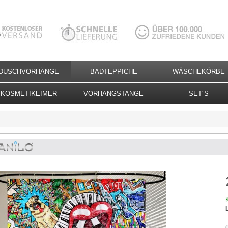
DUSCHVORHÄNGE
BADTEPPICHE
WÄSCHEKÖRBE
KOSMETIKEIMER
VORHANGSTANGE
SET´S