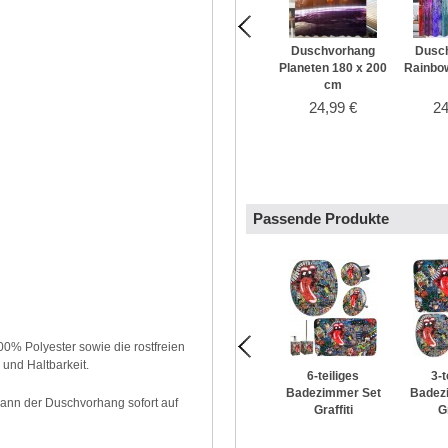
Duschvorhang
Dusc
Planeten 180 x 200
Rainbow
cm
24,99 €
24
Passende Produkte
0% Polyester sowie die rostfreien
und Haltbarkeit.
6-teiliges
3-t
Badezimmer Set
Badez
kann der Duschvorhang sofort auf
Graffiti
Gr