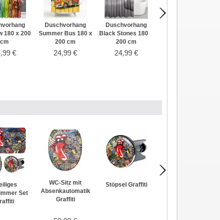
hvorhang
Duschvorhang
Duschvorhang
Duschvorhang
 180 x 200
Summer Bus 180 x
Black Stones 180 x
Elegance 180 x 200
cm
200 cm
200 cm
cm
,99 €
24,99 €
24,99 €
24,99 €
WC-Sitz mit
eiliges
Stöpsel Graffiti
Badteppich Graffiti
Absenkautomatik
immer Set
50 x 80 cm
Graffiti
affiti