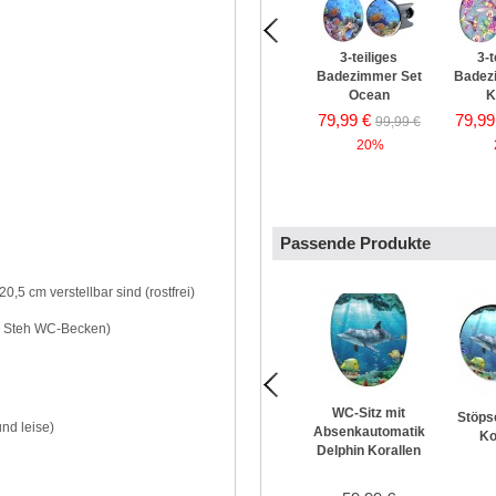
3-teiliges
3-t
Badezimmer Set
Badez
Ocean
K
79,99 €
79,99
99,99 €
20%
Passende Produkte
0,5 cm verstellbar sind (rostfrei)
d Steh WC-Becken)
WC-Sitz mit
Stöps
nd leise)
Absenkautomatik
Ko
Delphin Korallen