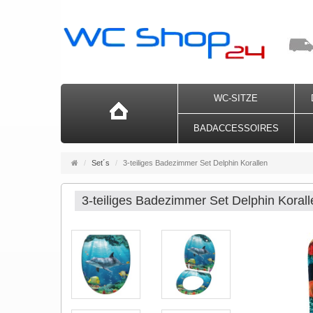
WC-SITZE
BADACCESSOIRES
Startseite
Set´s
3-teiliges Badezimmer Set Delphin Korallen
3-teiliges Badezimmer Set Delphin Korall