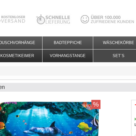
DUSCHVORHÄNGE
BADTEPPICHE
WÄSCHEKÖRBE
KOSMETIKEIMER
VORHANGSTANGE
SET´S
en
%