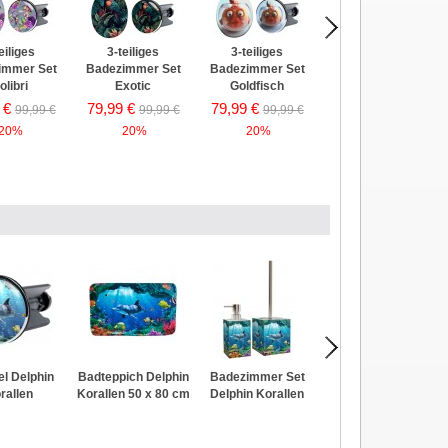
eiliges
3-teiliges
3-teiliges
3-teiliges
immer Set
Badezimmer Set
Badezimmer Set
Badezimmer Set
olibri
Exotic
Goldfisch
Cool Cat
 €
79,99 €
79,99 €
79,99 €
99,99 €
99,99 €
99,99 €
99,99 €
20%
20%
20%
20%
el Delphin
Badteppich Delphin
Badezimmer Set
Duschvorhang
rallen
Korallen 50 x 80 cm
Delphin Korallen
Delphin Korallen 180
x 200 cm