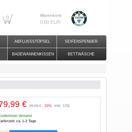
Warenkorb
0
0,00 EUR
ABFLUSSSTÖPSEL
SEIFENSPENDER
BADEWANNENKISSEN
BETTWÄSCHE
79,99 €
inkl. USt
99,99 €
20%
Kostenloser Versand
Lieferzeit: ca. 1-2 Tage