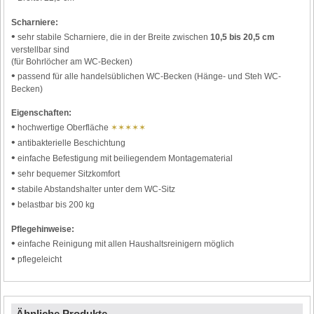
Scharniere:
•
sehr stabile Scharniere, die in der Breite zwischen
10,5 bis 20,5 cm
verstellbar sind
(für Bohrlöcher am WC-Becken)
•
passend für alle handelsüblichen WC-Becken (Hänge- und Steh WC-
Becken)
Eigenschaften:
•
hochwertige Oberfläche
✶✶✶✶✶
•
antibakterielle Beschichtung
•
einfache Befestigung mit beiliegendem Montagematerial
•
sehr bequemer Sitzkomfort
•
stabile Abstandshalter unter dem WC-Sitz
•
belastbar bis 200 kg
Pflegehinweise:
•
einfache Reinigung mit allen Haushaltsreinigern möglich
•
pflegeleicht
Ähnliche Produkte