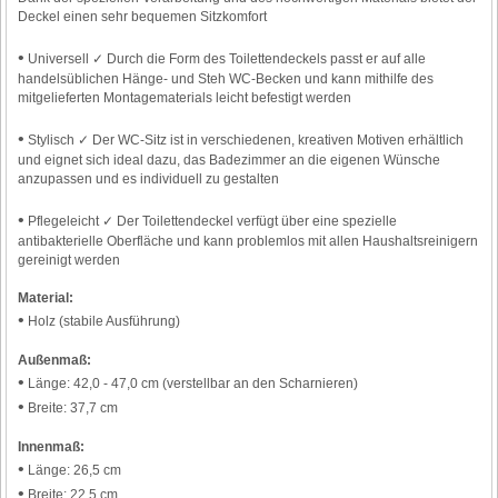
Deckel einen sehr bequemen Sitzkomfort
•
Universell ✓ Durch die Form des Toilettendeckels passt er auf alle
handelsüblichen Hänge- und Steh WC-Becken und kann mithilfe des
mitgelieferten Montagematerials leicht befestigt werden
•
Stylisch ✓ Der WC-Sitz ist in verschiedenen, kreativen Motiven erhältlich
und eignet sich ideal dazu, das Badezimmer an die eigenen Wünsche
anzupassen und es individuell zu gestalten
•
Pflegeleicht ✓ Der Toilettendeckel verfügt über eine spezielle
antibakterielle Oberfläche und kann problemlos mit allen Haushaltsreinigern
gereinigt werden
Material:
•
Holz (stabile Ausführung)
Außenmaß:
•
Länge: 42,0 - 47,0 cm (verstellbar an den Scharnieren)
•
Breite: 37,7 cm
Innenmaß:
•
Länge: 26,5 cm
•
Breite: 22,5 cm