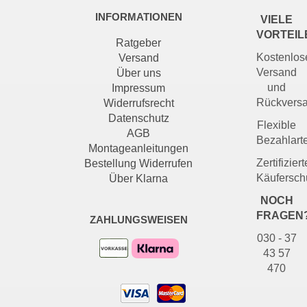
INFORMATIONEN
VIELE
VORTEIL
Ratgeber
Kostenlos
Versand
Versand
Über uns
und
Impressum
Rückvers
Widerrufsrecht
Datenschutz
Flexible
AGB
Bezahlart
Montageanleitungen
Zertifiziert
Bestellung Widerrufen
Käufersch
Über Klarna
NOCH
FRAGEN
ZAHLUNGSWEISEN
030 - 37
43 57
470