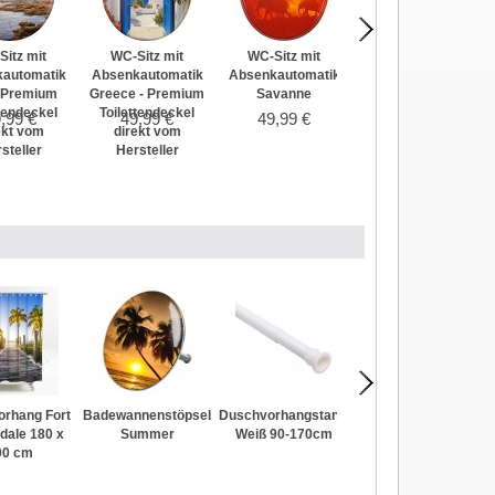
WC-Sitz mit
Sitz mit
WC-Sitz mit
WC-Sitz mit
Absenkautomatik
automatik
Absenkautomatik
Absenkautomatik
Beach
 Premium
Greece - Premium
Savanne
ttendeckel
Toilettendeckel
59,99 €
,99 €
49,99 €
49,99 €
ekt vom
direkt vom
steller
Hersteller
rhang Fort
Badewannenstöpsel
Duschvorhangstange
Stöpsel Düne
dale 180 x
Summer
Weiß 90-170cm
00 cm