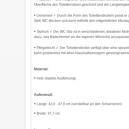
Oberfläche des Toilettensitzes geschont und die Langlebigke
•
Universell ✓ Durch die Form des Toilettendeckels passt er
Steh WC-Becken und kann mithilfe des mitgelieferten Montage
•
Stylisch ✓ Der WC-Sitz ist in verschiedenen, kreativen Motiv
dazu, das Badezimmer an die eigenen Wünsche anzupassen u
•
Pflegeleicht ✓ Der Toilettendeckel verfügt über eine speziel
kann problemlos mit allen Haushaltsreinigern gereinigt wer
Material:
•
Holz (stabile Ausführung)
Außenmaß:
•
Länge: 42,0 - 47,0 cm (verstellbar an den Scharnieren)
•
Breite: 37,7 cm