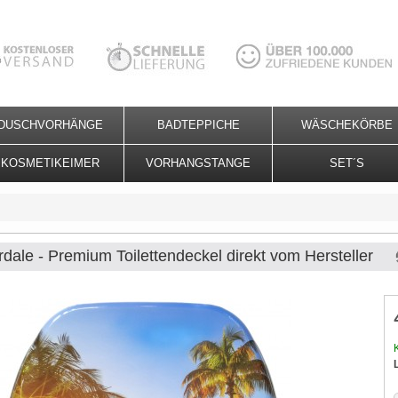
DUSCHVORHÄNGE
BADTEPPICHE
WÄSCHEKÖRBE
KOSMETIKEIMER
VORHANGSTANGE
SET´S
ale - Premium Toilettendeckel direkt vom Hersteller