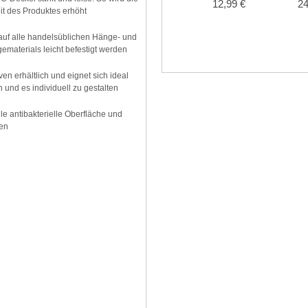
12,99 €
24
it des Produktes erhöht
 auf alle handelsüblichen Hänge- und
materials leicht befestigt werden
en erhältlich und eignet sich ideal
nd es individuell zu gestalten
le antibakterielle Oberfläche und
den