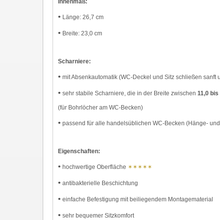
Innenmaß:
•
Länge: 26,7 cm
•
Breite: 23,0 cm
Scharniere:
•
mit Absenkautomatik (WC-Deckel und Sitz schließen sanft u
•
sehr stabile Scharniere, die in der Breite zwischen
11,0 bis
(für Bohrlöcher am WC-Becken)
•
passend für alle handelsüblichen WC-Becken (Hänge- un
Eigenschaften:
•
hochwertige Oberfläche
✶✶✶✶✶
•
antibakterielle Beschichtung
•
einfache Befestigung mit beiliegendem Montagematerial
•
sehr bequemer Sitzkomfort