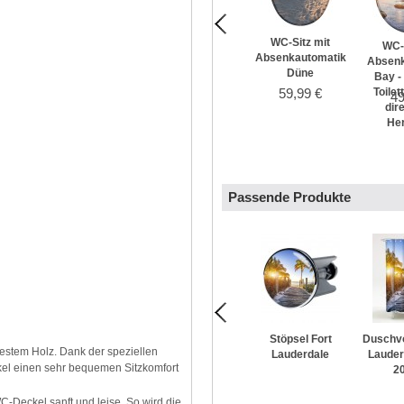
WC-Sitz mit
WC-
Absenkautomatik
Absenk
Düne
Bay -
59,99 €
Toile
49
dir
Her
Passende Produkte
Stöpsel Fort
Duschvo
estem Holz. Dank der speziellen
Lauderdale
Lauder
kel einen sehr bequemen Sitzkomfort
2
C-Deckel sanft und leise. So wird die