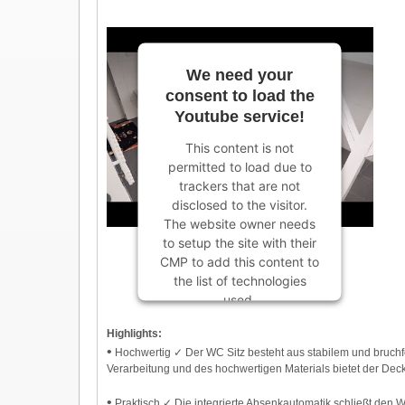
We need your
consent to load the
Youtube service!
This content is not
permitted to load due to
trackers that are not
disclosed to the visitor.
The website owner needs
to setup the site with their
CMP to add this content to
the list of technologies
used.
Powered by
Usercentrics
Highlights:
Consent Management
•
Hochwertig ✓ Der WC Sitz besteht aus stabilem und bruchf
Platform
Verarbeitung und des hochwertigen Materials bietet der Dec
•
Praktisch ✓ Die integrierte Absenkautomatik schließt den W