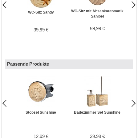
WC-Sitz mit Absenkautomatik
WC-Si
WC-Sitz Sandy
Sanibel
59,99 €
39,99 €
Passende Produkte
Stöpsel Sunshine
Badezimmer Set Sunshine
Dusch
12,99 €
39,99 €