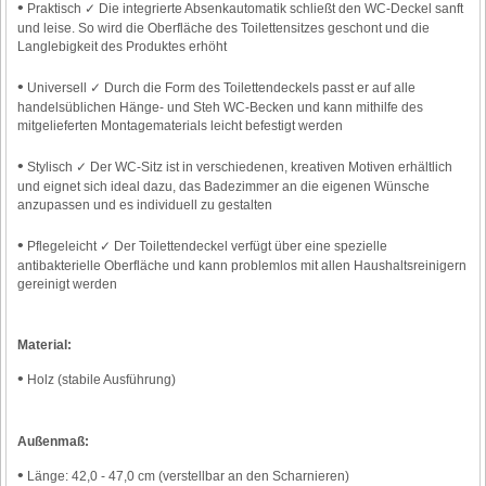
•
Praktisch ✓ Die integrierte Absenkautomatik schließt den WC-Deckel sanft
und leise. So wird die Oberfläche des Toilettensitzes geschont und die
Langlebigkeit des Produktes erhöht
•
Universell ✓ Durch die Form des Toilettendeckels passt er auf alle
handelsüblichen Hänge- und Steh WC-Becken und kann mithilfe des
mitgelieferten Montagematerials leicht befestigt werden
•
Stylisch ✓ Der WC-Sitz ist in verschiedenen, kreativen Motiven erhältlich
und eignet sich ideal dazu, das Badezimmer an die eigenen Wünsche
anzupassen und es individuell zu gestalten
•
Pflegeleicht ✓ Der Toilettendeckel verfügt über eine spezielle
antibakterielle Oberfläche und kann problemlos mit allen Haushaltsreinigern
gereinigt werden
Material:
•
Holz (stabile Ausführung)
Außenmaß:
•
Länge: 42,0 - 47,0 cm (verstellbar an den Scharnieren)