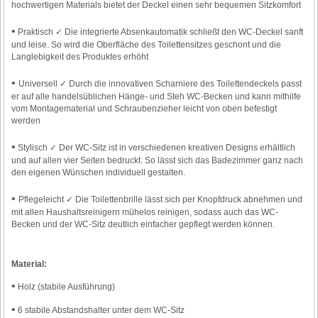
hochwertigen Materials bietet der Deckel einen sehr bequemen Sitzkomfort
•
Praktisch ✓ Die integrierte Absenkautomatik schließt den WC-Deckel sanft
und leise. So wird die Oberfläche des Toilettensitzes geschont und die
Langlebigkeit des Produktes erhöht
•
Universell ✓ Durch die innovativen Scharniere des Toilettendeckels passt
er auf alle handelsüblichen Hänge- und Steh WC-Becken und kann mithilfe
vom Montagematerial und Schraubenzieher leicht von oben befestigt
werden
•
Stylisch ✓ Der WC-Sitz ist in verschiedenen kreativen Designs erhältlich
und auf allen vier Seiten bedruckt. So lässt sich das Badezimmer ganz nach
den eigenen Wünschen individuell gestalten.
•
Pflegeleicht ✓ Die Toilettenbrille lässt sich per Knopfdruck abnehmen und
mit allen Haushaltsreinigern mühelos reinigen, sodass auch das WC-
Becken und der WC-Sitz deutlich einfacher gepflegt werden können.
Material:
•
Holz (stabile Ausführung)
•
6 stabile Abstandshalter unter dem WC-Sitz