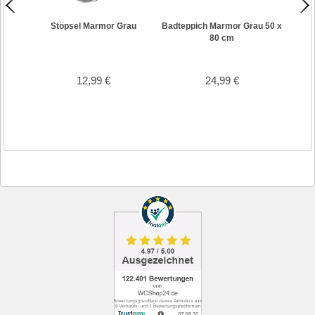
Stöpsel Marmor Grau
Badteppich Marmor Grau 50 x
Badte
80 cm
12,99 €
24,99 €