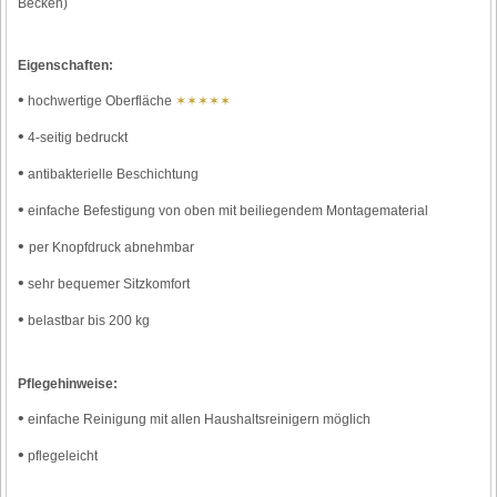
Becken)
Eigenschaften:
•
hochwertige Oberfläche
✶✶✶✶✶
•
4-seitig bedruckt
•
antibakterielle Beschichtung
•
einfache Befestigung von oben mit beiliegendem Montagematerial
•
per Knopfdruck abnehmbar
•
sehr bequemer Sitzkomfort
•
belastbar bis 200 kg
Pflegehinweise:
•
einfache Reinigung mit allen Haushaltsreinigern möglich
•
pflegeleicht