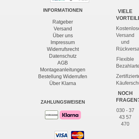
INFORMATIONEN
VIELE
VORTEIL
Ratgeber
Kostenlos
Versand
Versand
Über uns
und
Impressum
Rückvers
Widerrufsrecht
Datenschutz
Flexible
AGB
Bezahlart
Montageanleitungen
Zertifiziert
Bestellung Widerrufen
Käufersch
Über Klarna
NOCH
FRAGEN
ZAHLUNGSWEISEN
030 - 37
43 57
470