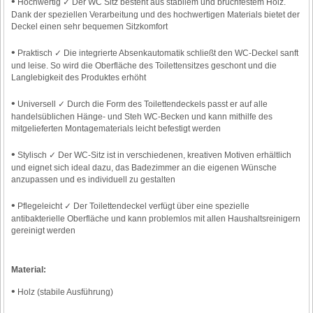
•
Hochwertig ✓ Der WC Sitz besteht aus stabilem und bruchfestem Holz.
Platform
Dank der speziellen Verarbeitung und des hochwertigen Materials bietet der
Deckel einen sehr bequemen Sitzkomfort
•
Praktisch ✓ Die integrierte Absenkautomatik schließt den WC-Deckel sanft
und leise. So wird die Oberfläche des Toilettensitzes geschont und die
Langlebigkeit des Produktes erhöht
•
Universell ✓ Durch die Form des Toilettendeckels passt er auf alle
handelsüblichen Hänge- und Steh WC-Becken und kann mithilfe des
mitgelieferten Montagematerials leicht befestigt werden
•
Stylisch ✓ Der WC-Sitz ist in verschiedenen, kreativen Motiven erhältlich
und eignet sich ideal dazu, das Badezimmer an die eigenen Wünsche
anzupassen und es individuell zu gestalten
•
Pflegeleicht ✓ Der Toilettendeckel verfügt über eine spezielle
antibakterielle Oberfläche und kann problemlos mit allen Haushaltsreinigern
gereinigt werden
Material:
•
Holz (stabile Ausführung)