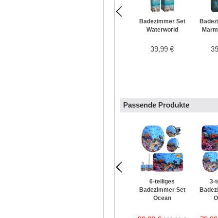
Badezimmer Set
Badez
Waterworld
Marmo
39,99 €
39
Passende Produkte
6-teiliges
3-t
Badezimmer Set
Badez
Ocean
O