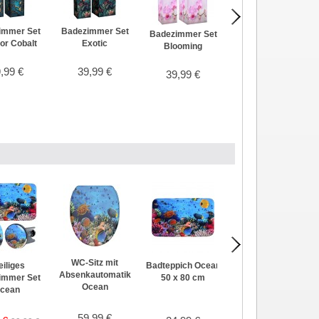
immer Set
Badezimmer Set
Badezimmer Set
Badezimmer Set
r Cobalt
Exotic
Blooming
Calero Black
,99 €
39,99 €
39,99 €
39,99 €
WC-Sitz mit
eiliges
Badteppich Ocean
Seifenspender
Absenkautomatik
immer Set
50 x 80 cm
Ocean
Ocean
cean
59,99 €