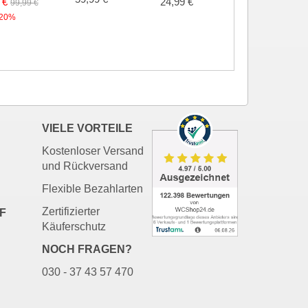
 €
24,99 €
24,99 €
99,99 €
20%
VIELE VORTEILE
Kostenloser Versand
und Rückversand
Flexible Bezahlarten
Zertifizierter
F
Käuferschutz
NOCH FRAGEN?
030 - 37 43 57 470