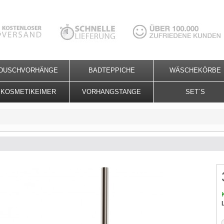
DUSCHVORHÄNGE
BADTEPPICHE
WÄSCHEKÖRBE
KOSMETIKEIMER
VORHANGSTANGE
SET´S