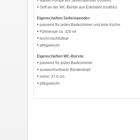
stabile Pumpe am Seifenspender (rostfrei)
•
Griff an der WC-Bürste aus Edelstahl (rostfrei)
Eigenschaften Seifenspender:
•
passend für jedes Badezimmer und jede Küche
•
Füllmenge ca. 320 ml
•
leicht nachfüllbar
•
pflegeleicht
Eigenschaften WC-Bürste:
•
passend für jedes Badezimmer
•
auswechselbarer Bürstenkopf
•
Höhe: 37,0 cm
•
pflegeleicht