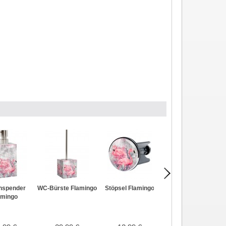
Duschvorhang
nspender
WC-Bürste Flamingo
Stöpsel Flamingo
Flamingo 180 x 200
amingo
cm
24,99 €