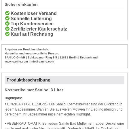
Sicher einkaufen
Kostenloser Versand
Schnelle Lieferung
Top Kundenservice
Zertifizierter Käuferschutz
Kauf auf Rechnung
Angaben zur Produktsicherheit:
Hersteller und verantwortliche Person:
SANILO GmbH | Schkopauer Ring 3-5 | 12681 Berlin | Deutschland
www.sanilo.com | info@sanilo.com
Produktbeschreibung
Kosmetikeimer Sanibel 3 Liter
Highlights:
•
EINZIGARTIGE DESIGNS: Die Sanilo Kosmetikeimer sind der Blickfang in
jedem Badezimmer. Wählen Sie aus vielen Motiven Ihr Lieblingsdesign und
bereichern Ihr Badezimmer mit einem echten Highlight.
•
ABSENKAUTOMATIK: Bei jedem Sanilo Bad Mülleimer hat der Deckel eine
sanfte und praktische Absenkautomatik. Dadurch schließt der Deckel ruhig