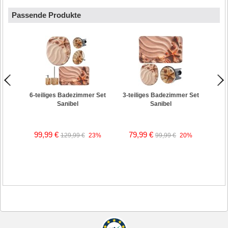
Passende Produkte
WC-Si
6-teiliges Badezimmer Set
3-teiliges Badezimmer Set
Sanibel
Sanibel
99,99 €
79,99 €
129,99 €
23%
99,99 €
20%