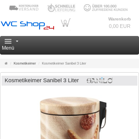
Warenkorb
0
0,00 EUR
Navigation
Menü
Startseite
Kosmetikeimer
Kosmetikeimer Sanibel 3 Liter
Kosmetikeimer Sanibel 3 Liter