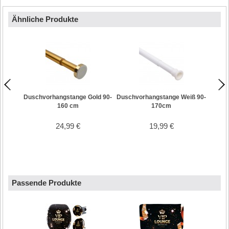
Consent Management
Platform
Ähnliche Produkte
Duschvorhangstange Gold 90-
Duschvorhangstange Weiß 90-
Dus
160 cm
170cm
24,99 €
19,99 €
Passende Produkte