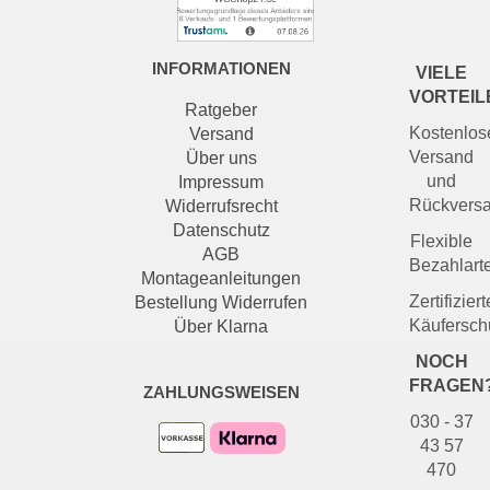
INFORMATIONEN
VIELE
VORTEIL
Ratgeber
Kostenlos
Versand
Versand
Über uns
und
Impressum
Rückvers
Widerrufsrecht
Datenschutz
Flexible
AGB
Bezahlart
Montageanleitungen
Zertifiziert
Bestellung Widerrufen
Käufersch
Über Klarna
NOCH
FRAGEN
ZAHLUNGSWEISEN
030 - 37
43 57
470