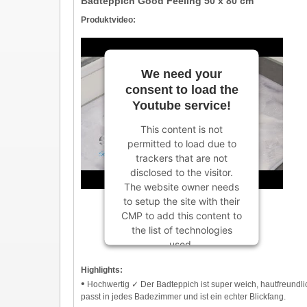
Badteppich Good Feeling 50 x 80 cm
Produktvideo:
We need your
consent to load the
Youtube service!
This content is not
permitted to load due to
trackers that are not
disclosed to the visitor.
The website owner needs
to setup the site with their
CMP to add this content to
the list of technologies
used.
Powered by
Usercentrics
Highlights:
Consent Management
•
Hochwertig ✓ Der Badteppich ist super weich, hautfreundli
Platform
passt in jedes Badezimmer und ist ein echter Blickfang.