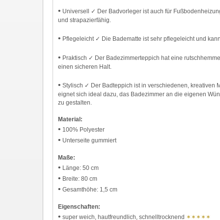
•
Universell ✓ Der Badvorleger ist auch für Fußbodenheizung
und strapazierfähig.
•
Pflegeleicht ✓ Die Badematte ist sehr pflegeleicht und k
•
Praktisch ✓ Der Badezimmerteppich hat eine rutschhemmen
einen sicheren Halt.
•
Stylisch ✓ Der Badteppich ist in verschiedenen, kreativen M
eignet sich ideal dazu, das Badezimmer an die eigenen Wün
zu gestalten.
Material:
•
100% Polyester
•
Unterseite gummiert
Maße:
•
Länge: 50 cm
•
Breite: 80 cm
•
Gesamthöhe: 1,5 cm
Eigenschaften:
•
super weich, hautfreundlich, schnelltrocknend
✶✶✶✶✶