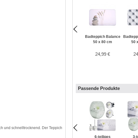
Badteppich Balance
Badtepp
50 x 80 cm
50 
24,99 €
24
Passende Produkte
ch und schnelltrocknend. Der Teppich
6-teiliges
3-t