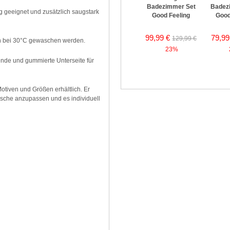
Badezimmer Set
Badez
 geeignet und zusätzlich saugstark
Good Feeling
Good
99,99 €
79,99
129,99 €
ann bei 30°C gewaschen werden.
23%
de und gummierte Unterseite für
otiven und Größen erhältlich. Er
sche anzupassen und es individuell