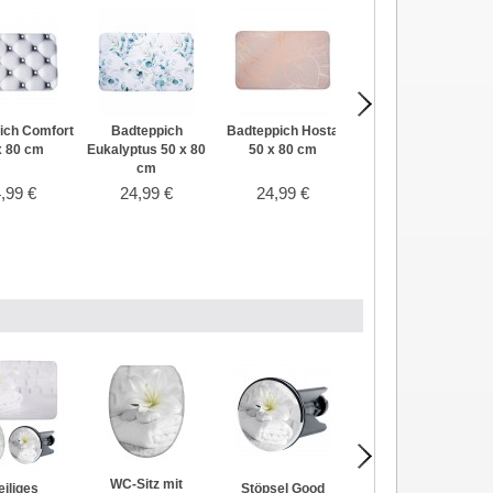
ich Comfort
Badteppich
Badteppich Hosta
Badteppich Home
x 80 cm
Eukalyptus 50 x 80
50 x 80 cm
50 x 80 cm
cm
,99 €
24,99 €
24,99 €
24,99 €
WC-Sitz mit
eiliges
Stöpsel Good
Badezimmer Set