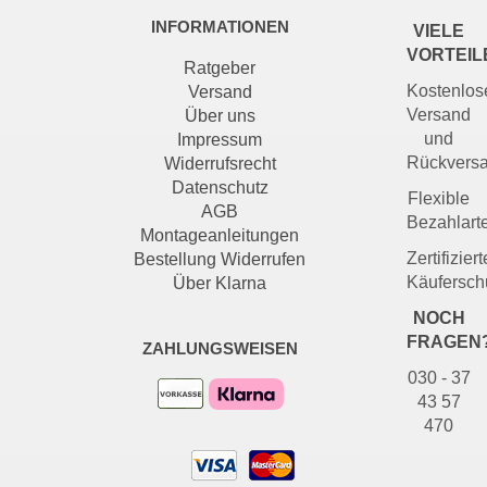
INFORMATIONEN
VIELE
VORTEIL
Ratgeber
Kostenlos
Versand
Versand
Über uns
und
Impressum
Rückvers
Widerrufsrecht
Datenschutz
Flexible
AGB
Bezahlart
Montageanleitungen
Zertifiziert
Bestellung Widerrufen
Käufersch
Über Klarna
NOCH
FRAGEN
ZAHLUNGSWEISEN
030 - 37
43 57
470