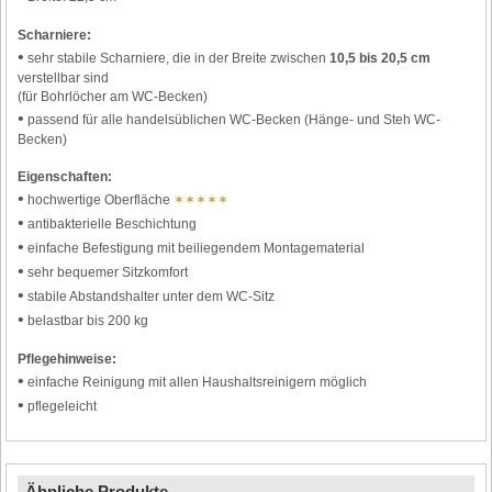
Scharniere:
•
sehr stabile Scharniere, die in der Breite zwischen
10,5 bis 20,5 cm
verstellbar sind
(für Bohrlöcher am WC-Becken)
•
passend für alle handelsüblichen WC-Becken (Hänge- und Steh WC-
Becken)
Eigenschaften:
•
hochwertige Oberfläche
✶✶✶✶✶
•
antibakterielle Beschichtung
•
einfache Befestigung mit beiliegendem Montagematerial
•
sehr bequemer Sitzkomfort
•
stabile Abstandshalter unter dem WC-Sitz
•
belastbar bis 200 kg
Pflegehinweise:
•
einfache Reinigung mit allen Haushaltsreinigern möglich
•
pflegeleicht
Ähnliche Produkte