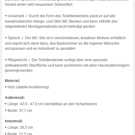
Deckel einen sehr bequemen Sitzkomfort
•
Universell ✓ Durch die Form des Toilettendeckels passt er auf alle
handelsüblichen Hänge- und Steh WC-Becken und kann mithilfe des
mitgelieferten Montagematerials leicht befestigt werden
•
Stylisch ✓ Der WC-Sitz ist in verschiedenen, kreativen Motiven erhältlich
und eignet sich ideal dazu, das Badezimmer an die eigenen Wünsche
anzupassen und es individuell zu gestalten
•
Pflegeleicht ✓ Der Toilettendeckel verfügt über eine spezielle
antibakterielle Oberfläche und kann problemlos mit allen Haushaltsreinigern
gereinigt werden
Material:
•
Holz (stabile Ausführung)
Außenmaß:
•
Länge: 42,0 - 47,0 cm (verstellbar an den Scharnieren)
•
Breite: 37,7 cm
Innenmaß:
•
Länge: 26,5 cm
•
Breite: 22,5 cm