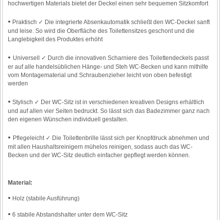
hochwertigen Materials bietet der Deckel einen sehr bequemen Sitzkomfort
•
Praktisch ✓ Die integrierte Absenkautomatik schließt den WC-Deckel sanft
und leise. So wird die Oberfläche des Toilettensitzes geschont und die
Langlebigkeit des Produktes erhöht
•
Universell ✓ Durch die innovativen Scharniere des Toilettendeckels passt
er auf alle handelsüblichen Hänge- und Steh WC-Becken und kann mithilfe
vom Montagematerial und Schraubenzieher leicht von oben befestigt
werden
•
Stylisch ✓ Der WC-Sitz ist in verschiedenen kreativen Designs erhältlich
und auf allen vier Seiten bedruckt. So lässt sich das Badezimmer ganz nach
den eigenen Wünschen individuell gestalten.
•
Pflegeleicht ✓ Die Toilettenbrille lässt sich per Knopfdruck abnehmen und
mit allen Haushaltsreinigern mühelos reinigen, sodass auch das WC-
Becken und der WC-Sitz deutlich einfacher gepflegt werden können.
Material:
•
Holz (stabile Ausführung)
•
6 stabile Abstandshalter unter dem WC-Sitz