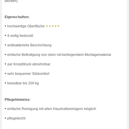
Becken)
Eigenschaften:
•
hochwertige Oberfläche
✶✶✶✶✶
•
4-seitig bedruckt
•
antibakterielle Beschichtung
•
einfache Befestigung von oben mit beiliegendem Montagematerial
•
per Knopfdruck abnehmbar
•
sehr bequemer Sitzkomfort
•
belastbar bis 200 kg
Pflegehinweise:
•
einfache Reinigung mit allen Haushaltsreinigern möglich
•
pflegeleicht