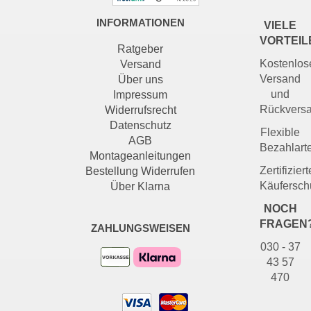
INFORMATIONEN
VIELE
VORTEIL
Ratgeber
Kostenlos
Versand
Versand
Über uns
und
Impressum
Rückvers
Widerrufsrecht
Datenschutz
Flexible
AGB
Bezahlart
Montageanleitungen
Zertifiziert
Bestellung Widerrufen
Käufersch
Über Klarna
NOCH
FRAGEN
ZAHLUNGSWEISEN
030 - 37
43 57
470