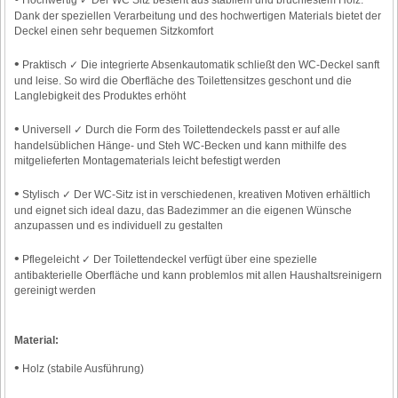
Platform
Dank der speziellen Verarbeitung und des hochwertigen Materials bietet der
Deckel einen sehr bequemen Sitzkomfort
•
Praktisch ✓ Die integrierte Absenkautomatik schließt den WC-Deckel sanft
und leise. So wird die Oberfläche des Toilettensitzes geschont und die
Langlebigkeit des Produktes erhöht
•
Universell ✓ Durch die Form des Toilettendeckels passt er auf alle
handelsüblichen Hänge- und Steh WC-Becken und kann mithilfe des
mitgelieferten Montagematerials leicht befestigt werden
•
Stylisch ✓ Der WC-Sitz ist in verschiedenen, kreativen Motiven erhältlich
und eignet sich ideal dazu, das Badezimmer an die eigenen Wünsche
anzupassen und es individuell zu gestalten
•
Pflegeleicht ✓ Der Toilettendeckel verfügt über eine spezielle
antibakterielle Oberfläche und kann problemlos mit allen Haushaltsreinigern
gereinigt werden
Material:
•
Holz (stabile Ausführung)