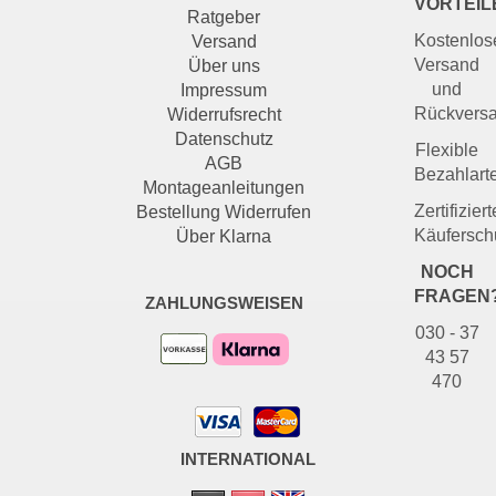
VORTEIL
Ratgeber
Kostenlos
Versand
Versand
Über uns
und
Impressum
Rückvers
Widerrufsrecht
Datenschutz
Flexible
AGB
Bezahlart
Montageanleitungen
Zertifiziert
Bestellung Widerrufen
Käufersch
Über Klarna
NOCH
FRAGEN
ZAHLUNGSWEISEN
030 - 37
43 57
470
INTERNATIONAL