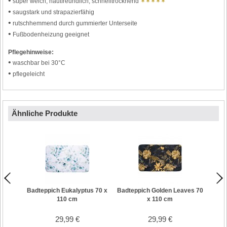
•
super weich, hautfreundlich, schnelltrocknend
✶✶✶✶✶
•
saugstark und strapazierfähig
•
rutschhemmend durch gummierter Unterseite
•
Fußbodenheizung geeignet
Pflegehinweise:
•
waschbar bei 30°C
•
pflegeleicht
Ähnliche Produkte
Badteppich Eukalyptus 70 x
Badteppich Golden Leaves 70
Badte
110 cm
x 110 cm
29,99 €
29,99 €