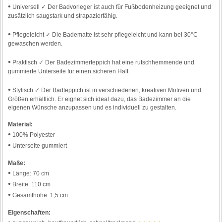
•
Universell ✓ Der Badvorleger ist auch für Fußbodenheizung geeignet und
zusätzlich saugstark und strapazierfähig.
•
Pflegeleicht ✓ Die Badematte ist sehr pflegeleicht und kann bei 30°C
gewaschen werden.
•
Praktisch ✓ Der Badezimmerteppich hat eine rutschhemmende und
gummierte Unterseite für einen sicheren Halt.
•
Stylisch ✓ Der Badteppich ist in verschiedenen, kreativen Motiven und
Größen erhältlich. Er eignet sich ideal dazu, das Badezimmer an die
eigenen Wünsche anzupassen und es individuell zu gestalten.
Material:
•
100% Polyester
•
Unterseite gummiert
Maße:
•
Länge: 70 cm
•
Breite: 110 cm
•
Gesamthöhe: 1,5 cm
Eigenschaften: